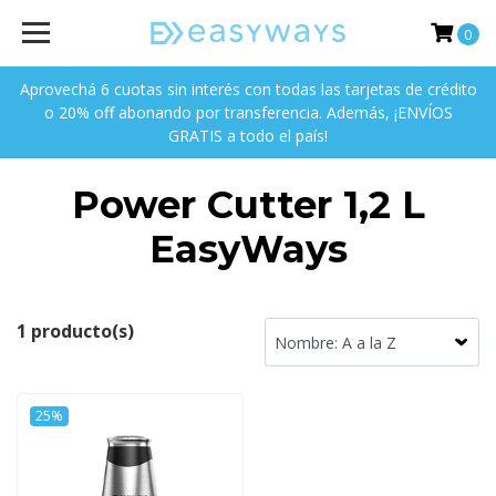
0
Aprovechá 6 cuotas sin interés con todas las tarjetas de crédito
o 20% off abonando por transferencia. Además, ¡ENVÍOS
GRATIS a todo el país!
Power Cutter 1,2 L
EasyWays
1 producto(s)
25%