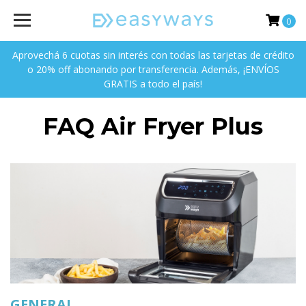
0
Aprovechá 6 cuotas sin interés con todas las tarjetas de crédito
o 20% off abonando por transferencia. Además, ¡ENVÍOS
GRATIS a todo el país!
FAQ Air Fryer Plus
GENERAL