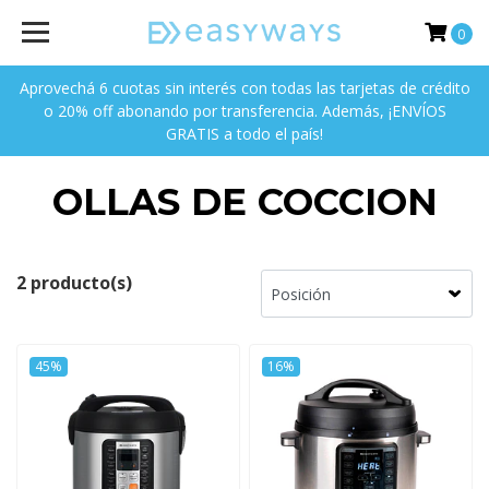
0
Aprovechá 6 cuotas sin interés con todas las tarjetas de crédito
o 20% off abonando por transferencia. Además, ¡ENVÍOS
GRATIS a todo el país!
OLLAS DE COCCION
2 producto(s)
45%
16%